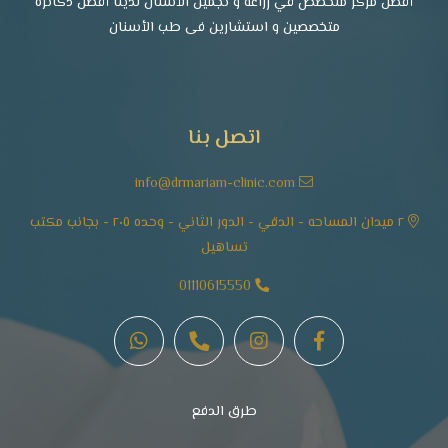
أفضل مركز متخصص في زراعة و تجميل الأسنان لدينا أفضل دكاتره
متخصصين و استشارين فى طب الأسنان
اتصل بنا
info@drmariam-clinic.com
٢ ميدان المساحه - الدقي - الدور الثاني - وحده ٢٠٥ - بجانب مكتب
تساهيل
01110615550
طرق الدفع