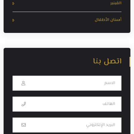
الڤينير
أسنان الأطفال
اتصل بنا