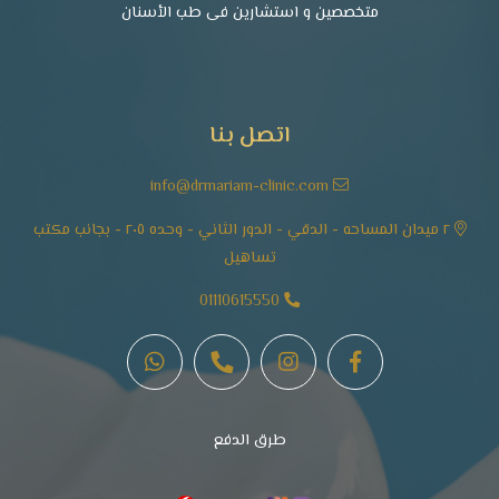
متخصصين و استشارين فى طب الأسنان
اتصل بنا
info@drmariam-clinic.com
٢ ميدان المساحه - الدقي - الدور الثاني - وحده ٢٠٥ - بجانب مكتب
تساهيل
01110615550
طرق الدفع